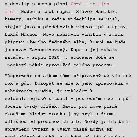
videoklip s novou písní
Chtěl jsem jen
říct
. Hudbu a text napsal Slávek Hamaďák,
kamery, střihu a režie videoklipu se ujal,
stejně jako u předchozích videoklipů skupiny,
Lukáš Masner. Nová nahrávka vznikla v rámci
příprav třetího řadového alba, které se bude
jmenovat Katapultovaný. Kapela jej začala
natáčet v srpnu 2020, v současné době se
nachází někde uprostřed celého procesu.
"Repertoár na album máme připravený už víc než
rok a půl. Dokopat se ale k jeho zpracování v
nahrávacím studiu, je vzhledem k
epidemiologické situaci v posledním roce a půl
docela tvrdý oříšek. Navíc pro nové písně
zkoušíme hledat trochu jiný styl a formu,
odlišnou od předchozích alb. Někdy je hledání
správného výrazu a tvaru písně možná až