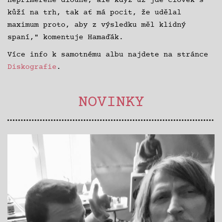
nepřiměřeně dlouhé, ale když už jde člověk s
kůží na trh, tak ať má pocit, že udělal
maximum proto, aby z výsledku měl klidný
spaní," komentuje Hamaďák.
Více info k samotnému albu najdete na stránce
Diskografie
.
NOVINKY