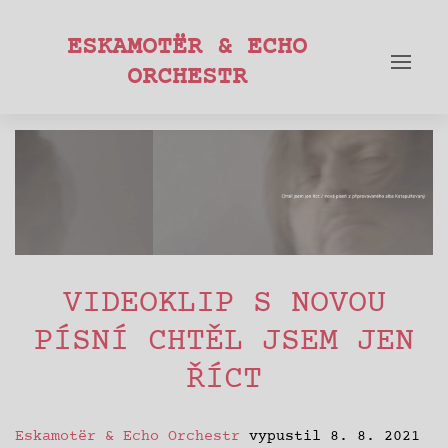
ESKAMOTËR & ECHO
ORCHESTR
VIDEOKLIP S NOVOU
PÍSNÍ CHTĚL JSEM JEN
ŘÍCT
Eskamotër
& Echo Orchestr
vypustil 8. 8. 2021